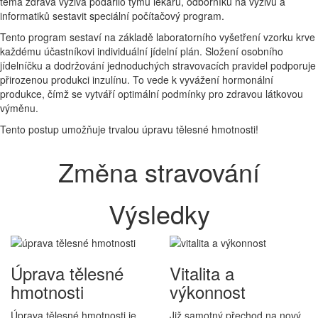
téma zdravá výživa podařilo týmu lékařů, odborníků na výživu a
informatiků sestavit speciální počítačový program.
Tento program sestaví na základě laboratorního vyšetření vzorku krve
každému účastníkovi
individuální jídelní
plán. Složení osobního
jídelníčku a dodržování jednoduchých stravovacích pravidel podporuje
přirozenou produkci
inzulínu. To vede k vyvážení hormonální
produkce, čímž se vytváří optimální podmínky pro zdravou látkovou
výměnu.
Tento postup umožňuje
trvalou úpravu tělesné hmotnosti!
Změna stravování
Výsledky
Úprava tělesné
Vitalita a
hmotnosti
výkonnost
Úprava tělesné hmotnosti je
Již samotný přechod na nový