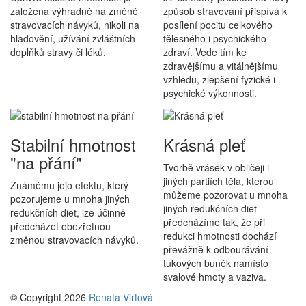
založena výhradně na změně
způsob stravování přispívá k
stravovacích návyků, nikoli na
posílení pocitu celkového
hladovění, užívání zvláštních
tělesného i psychického
doplňků stravy či léků.
zdraví. Vede tím ke
zdravějšímu a vitálnějšímu
vzhledu, zlepšení fyzické i
psychické výkonnosti.
Stabilní hmotnost
Krásná pleť
"na přání"
Tvorbě vrásek v obličeji i
jiných partiích těla, kterou
Známému jojo efektu, který
můžeme pozorovat u mnoha
pozorujeme u mnoha jiných
jiných redukčních diet
redukčních diet, lze účinně
předcházíme tak, že při
předcházet obezřetnou
redukci hmotnosti dochází
změnou stravovacích návyků.
převážně k odbourávání
tukových buněk namísto
svalové hmoty a vaziva.
© Copyright 2026
Renata Virtová